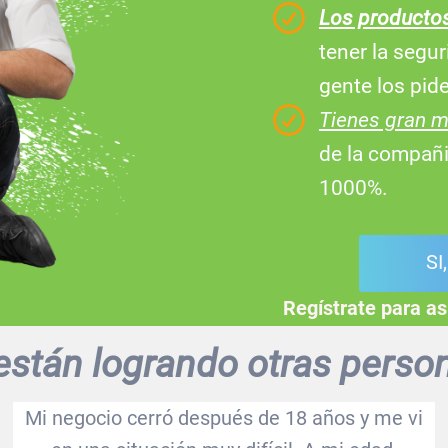
Los producto
tener la segur
gente los pide
Tienes gran 
de la compañi
1000%.
SI
Regístrate para as
 están logrando otras perso
Mi negocio cerró después de 18 años y me vi